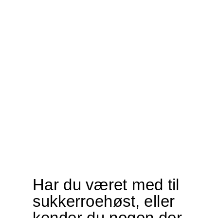
Har
du
været
med
til
sukkerroehøst,
eller
kender
du
nogen
der
har?
Fortæl
Har du været med til
om
sukkerroehøst, eller
det.
kender du nogen der