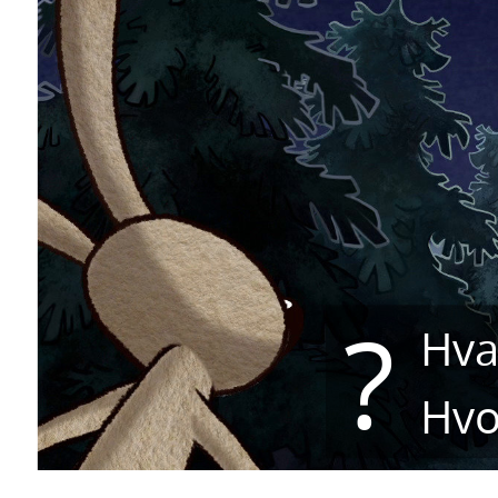
?
Hva
Hvo