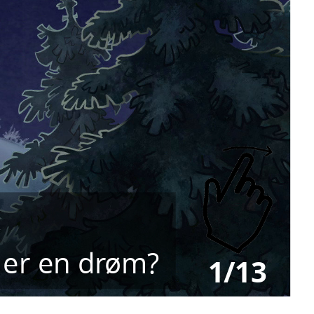
 er en drøm?
1/13